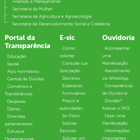
Finanças e Planejamento
Secretaria da Mulher
Secretaria de Agricultura e Agroecologia
Secretaria de Desenvolvimento Social e Cidadania
Portal da
E-sic
Ouvidoria
Transparência
Como
Acompanhar
solicitar
uma
Educação
Consulte sua
Manifestação
Saúde
Solicitação
Atendimento
Atos normativos
Decretos
via WhatsApp
Central de Dúvidas
Estatísticas
Competências
Convênios e
Formulários
da Ouvidoria
Transferências
Prazos e
Dúvidas?
Despesas
autoridades
Acesse o FAQ
Diárias
Sic Físico
Fazer uma
Emendas
Solicitar
Manifestação
parlamentares
Recurso
Informações
Estrutura
Solicitar um
Importantes
Organizacional