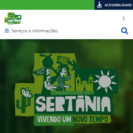
ACESSIBILIDADE
Acesso ráp
Busca
Serviços e Informações
Abrir menu principal de navegação