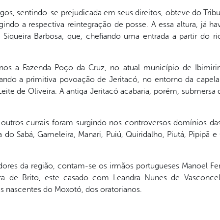
urgos, sentindo-se prejudicada em seus direitos, obteve do Trib
gindo a respectiva reintegração de posse. A essa altura, já ha
iqueira Barbosa, que, chefiando uma entrada a partir do ri
ianos a Fazenda Poço da Cruz, no atual município de Ibimir
ando a primitiva povoação de Jeritacó, no entorno da capel
ite de Oliveira. A antiga Jeritacó acabaria, porém, submers
outros currais foram surgindo nos controversos domínios das
 do Sabá, Gameleira, Manari, Puiú, Quiridalho, Piutá, Pipipã 
dores da região, contam-se os irmãos portugueses Manoel Ferr
ra de Brito, este casado com Leandra Nunes de Vasconce
as nascentes do Moxotó, dos oratorianos.