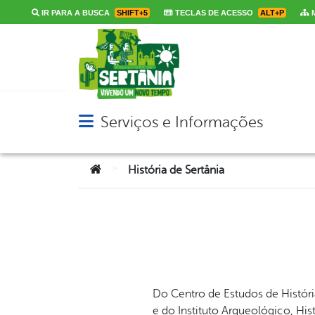
IR PARA A BUSCA
SHIFT+5
TECLAS DE ACESSO
ALT+P
M
Serviços e Informações
Abrir menu principal de navegação
Você está aqui:
>
História de Sertânia
Do Centro de Estudos de Histór
e do Instituto Arqueológico, H