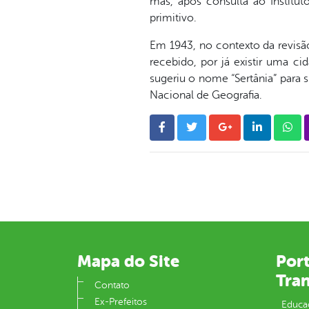
mas, após consulta ao Institu
primitivo.
Em 1943, no contexto da revis
recebido, por já existir uma c
sugeriu o nome “Sertânia” para s
Nacional de Geografia.
Mapa do Site
Port
Tra
Contato
Ex-Prefeitos
Educa