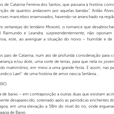
 de Catarina Ferreira dos Santos, que passaria à história co
enção de quantos andassem por aquelas bandas”. Antão Alves
 desses mancebos enamorados, havendo-se arranchado na regiã
s sertanejas do lendário Moxotó, o romance que desabrochava
l Raimundo e Leandra, surpreendentemente, não oporiam 
esia, este, ao averiguar a situação do noivo – humilde e de 
os pais de Catarina, num ato de profunda consideração para c
 herança e/ou dote, uma sorte de terras, para que nela os jo
ado matrimônio, em meio a uma grande festa. E assim, nas p
ndico Laet”: de uma história de amor nascia Sertânia…
IXO
oa de baixo – em contraposição a outras duas que existiam ac
ente desaparecido, soterrado após as periódicas enchentes do 
 lagoa, em uma elevação a 58m do nível do rio, onde erguera
lagoa de Baixo.