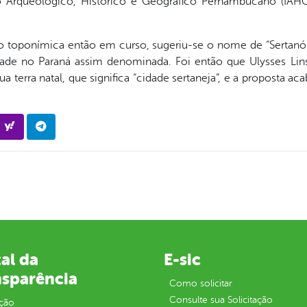
to Arqueológico, Histórico e Geográfico Pernambucano (IAH
ão toponímica então em curso, sugeriu-se o nome de “Sertanó
idade no Paraná assim denominada. Foi então que Ulysses Lins
ua terra natal, que significa “cidade sertaneja”, e a proposta 
al da
E-sic
nsparência
Como solicitar
Consulte sua Solicitação
ção