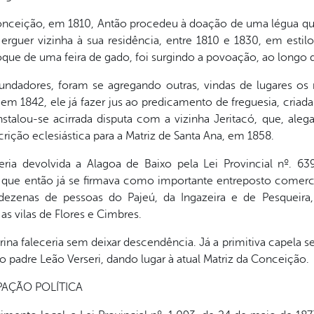
nceição, em 1810, Antão procedeu à doação de uma légua quad
 erguer vizinha à sua residência, entre 1810 e 1830, em estil
oque de uma feira de gado, foi surgindo a povoação, ao longo d
undadores, foram se agregando outras, vindas de lugares os
em 1842, ele já fazer jus ao predicamento de freguesia, criada 
stalou-se acirrada disputa com a vizinha Jeritacó, que, aleg
crição eclesiástica para a Matriz de Santa Ana, em 1858.
ria devolvida a Alagoa de Baixo pela Lei Provincial nº. 639
que então já se firmava como importante entreposto comercia
 dezenas de pessoas do Pajeú, da Ingazeira e de Pesqueira, 
 vilas de Flores e Cimbres.
ina faleceria sem deixar descendência. Já a primitiva capela s
o padre Leão Verseri, dando lugar à atual Matriz da Conceição.
AÇÃO POLÍTICA