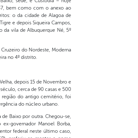
 Baixo, sede; e Custódia – hoje
1937, bem como com o anexo ao
ritos: o da cidade de Alagoa de
e Tigre e depois Siqueira Campos,
mo da vila de Albuquerque Né, 5º
; Cruzeiro do Nordeste, Moderna
ra no 4º distrito.
 Velha, depois 15 de Novembro e
do século, cerca de 90 casas e 500
 região do antigo cemitério, foi
vergência do núcleo urbano.
 de Baixo por outra. Chegou-se,
ao ex-governador Manoel Borba,
entor federal neste último caso,