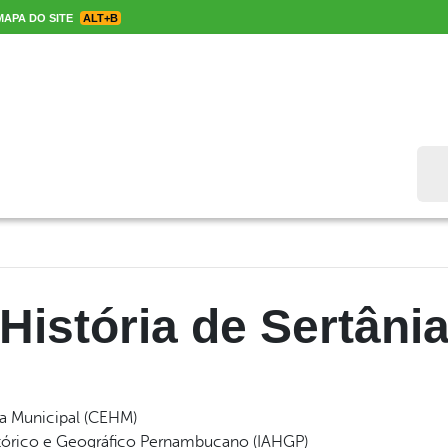
APA DO SITE
ALT+B
Bus
História de Sertâni
ia Municipal (CEHM)
istórico e Geográfico Pernambucano (IAHGP)