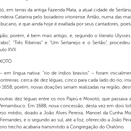
tó, em terras da antiga Fazenda Mata, a atual cidade de Sertâ
deira Catarina pelo boiadeiro vitoriense Antão, numa das mais
bucano, e que ainda hoje é exaltada por seus cantadores, poet
ão, porém, é bem mais antigo, e, segundo o literato Ulysse
Brabo”, “Três Ribeiras” e “Um Sertanejo e o Sertão”, proce
ulo XVII.
OXOTÓ
 – em língua nativa: “rio de índios bravios” – foram inicial
ntreiras: cerca de dez léguas, cinco para cada lado do rio, ins
 de 1658, porém, novas doações seriam realizadas na região, desr
outras dez léguas entre os rios Pajeú e Moxotó, que passava a 
ernambuco. Em 1688, nova concessão, desta vez em dois lotes
curso médio, doado a João Alves Pereira, Manoel da Cunha M
rnandes; e o segundo ao sul, até a foz, oferecido a João Peix
iro trecho acabaria transmitido à Congregação do Oratório.