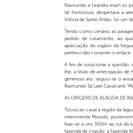
Raimundo e Leandra eram os pais
tal formosura, despertava a at
Vitória de Santo Antão, foi um
Tendo como cenário as paragen
pedido de casamento, ao qua
apreciação do vigário da fregu
preferiu não consentir o enlace.
A fim de solucionar a questão, 
lhe, a título de antecipação de
generoso ato, seguiu-se o ansi
Raimundo Sá Laet Cavalcanti “Mu
AS ORIGENS DE ALAGOA DE BA
Tocou ao casal a região da lag
intermitente Moxotó, posteriorm
fixar-se a uns 300m ao sul da
fazenda de criação: a Fazenda A