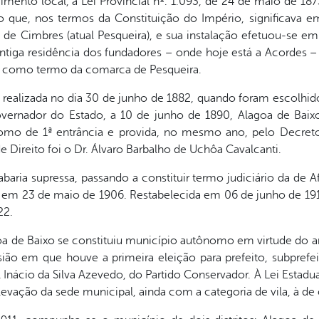
ento local, a Lei Provincial nº. 1.093, de 24 de maio de 18
 o que, nos termos da Constituição do Império, significava em
e Cimbres (atual Pesqueira), e sua instalação efetuou-se em 
ntiga residência dos fundadores – onde hoje está a Acordes – 
va como termo da comarca de Pesqueira.
i realizada no dia 30 de junho de 1882, quando foram escolhido
overnador do Estado, a 10 de junho de 1890, Alagoa de Baix
como de 1ª entrância e provida, no mesmo ano, pelo Decreto
 Direito foi o Dr. Álvaro Barbalho de Uchôa Cavalcanti.
ria supressa, passando a constituir termo judiciário da de A
ra em 23 de maio de 1906. Restabelecida em 06 de junho de 191
22.
a de Baixo se constituiu município autônomo em virtude do ar
sião em que houve a primeira eleição para prefeito, subprefei
Inácio da Silva Azevedo, do Partido Conservador. À Lei Estadual
elevação da sede municipal, ainda com a categoria de vila, à de