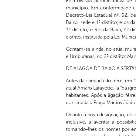
Pela divisão administrativa de
município. Em conformidade c
Decreto-Lei Estadual nº. 92, d
Baixo, sede e 1º distrito; e os 
3º distrito; e Rio da Barra, 4º
distrito, instituída pela Lei Muni
Contam-se ainda, no atual muni
e Umburanas, no 2º distrito; Man
DE ALAGOA DE BAIXO A SERTÂ
Antes da chegada do trem, em 1
atual Amaro Lafayette. Ia “da igr
habitantes. Após a ligação férr
construída a Praça Martins Júni
Quanto à nova designação, desd
inclusive, a aventar a possib
tomando-lhes os nomes por empré