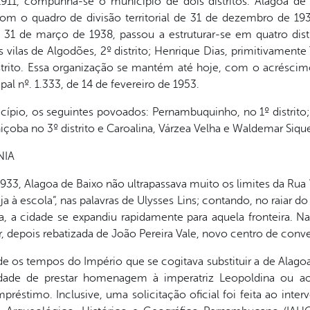
 1911, compunha-se o município de dois distritos: Alagoa de
om o quadro de divisão territorial de 31 de dezembro de 
e 31 de março de 1938, passou a estruturar-se em quatro dist
das vilas de Algodões, 2º distrito; Henrique Dias, primitivament
 distrito. Essa organização se mantém até hoje, com o acrésci
cipal nº. 1.333, de 14 de fevereiro de 1953.
cípio, os seguintes povoados: Pernambuquinho, no 1º distrito
içoba no 3º distrito e Caroalina, Várzea Velha e Waldemar Siquei
NIA
933, Alagoa de Baixo não ultrapassava muito os limites da Rua
eja à escola”, nas palavras de Ulysses Lins; contando, no raiar 
ea, a cidade se expandiu rapidamente para aquela fronteira. Na
or, depois rebatizada de João Pereira Vale, novo centro de con
e os tempos do Império que se cogitava substituir a de Alagoa
ilidade de prestar homenagem à imperatriz Leopoldina ou 
stimo. Inclusive, uma solicitação oficial foi feita ao interv