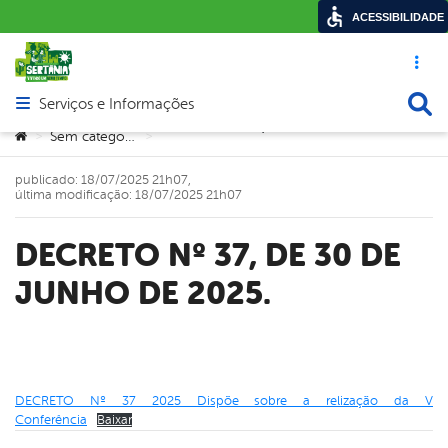
ACESSIBILIDADE
Acesso ráp
Busca
Serviços e Informações
Abrir menu principal de navegação
DECRETO Nº 37, DE 30 DE JUNHO DE 2025.
Você está aqui:
Sem categoria
>
>
publicado: 18/07/2025 21h07,
última modificação: 18/07/2025 21h07
DECRETO Nº 37, DE 30 DE
JUNHO DE 2025.
DECRETO Nº 37 2025 Dispõe sobre a relização da V
Conferência
Baixar
book