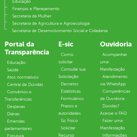
Educação
Finanças e Planejamento
Secretaria da Mulher
Secretaria de Agricultura e Agroecologia
Secretaria de Desenvolvimento Social e Cidadania
Portal da
E-sic
Ouvidoria
Transparência
Como
Acompanhar
solicitar
uma
Educação
Consulte sua
Manifestação
Saúde
Solicitação
Atendimento
Atos normativos
Decretos
via WhatsApp
Central de Dúvidas
Estatísticas
Competências
Convênios e
Formulários
da Ouvidoria
Transferências
Prazos e
Dúvidas?
Despesas
autoridades
Acesse o FAQ
Diárias
Sic Físico
Fazer uma
Emendas
Solicitar
Manifestação
parlamentares
Recurso
Informações
Estrutura